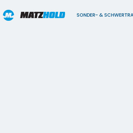
SONDER- & SCHWERTR
Fahrzeug-Flotte
🚛 5 Tage ohne LKWs – das
würde passieren!
02.02.2026