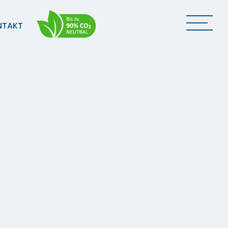
NTAKT
Anfrage / Kontaktdaten
Transportanfrage
n
Ansprechpersonen
Standorte
Trafo-Transport
25.07.2025
Das Ziel - ein nationaler Windpark!!