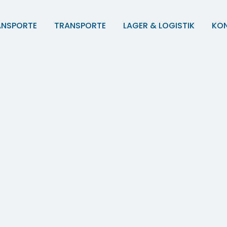
ANSPORTE
TRANSPORTE
LAGER & LOGISTIK
KO
Europa-Transporte
Lagermanagement
FTL & LTL
Lagerung von Waren
Kühltransporte
Zusätzliche Leistunge
See & Luftfracht
Zollmanagement
Straßengüterverkehr
Shuttledienst
Schubboden- & Kippertransporte
Sondertransporte KW36
10.09.2025