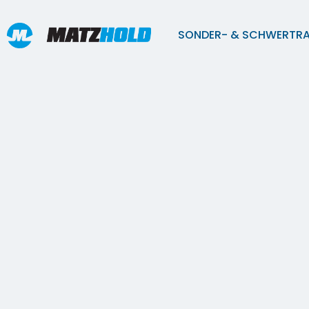
SONDER- & SCHWERTR
Fahrzeug-Flotte
Vielfältige und maßgeschneiderte Transportl
TRANSPORTE
Mit unserem umfassenden Leistungsangeb
jahrzehntelanger Erfahrung erfüllen wir all
Transportbedürfnisse – von Einmalaufträge
regelmäßigen Lieferungen.