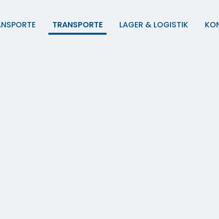
ANSPORTE
TRANSPORTE
LAGER & LOGISTIK
KO
Europa-Transporte
Lagermanagement
FTL & LTL
Lagerung von Waren
ösungen
Kühltransporte
Zusätzliche Leistunge
See & Luftfracht
Zollmanagement
ot und
Straßengüterverkehr
Shuttledienst
e
n bis zu
Schubboden- & Kippertransporte