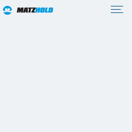
Effiziente, umweltfreundliche
Transportlösungen
Straßengüterverkehr
Mit unserem modernen Fuhrpark, der mit den
neuesten Telematiksystemen ausgestattet